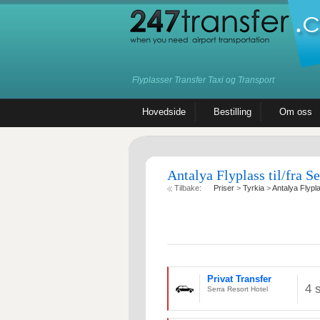
Flyplasser Transfer Taxi og Transport
Hovedside
Bestilling
Om oss
Antalya Flyplass til/fra Se
Tilbake:
Priser
>
Tyrkia
>
Antalya Flypl
Privat Transfer
4 
Serra Resort Hotel