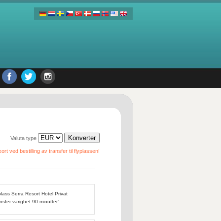
Valuta type
ort ved bestilling av transfer til flyplassen!
plass Serra Resort Hotel Privat
nsfer varighet 90 minutter'