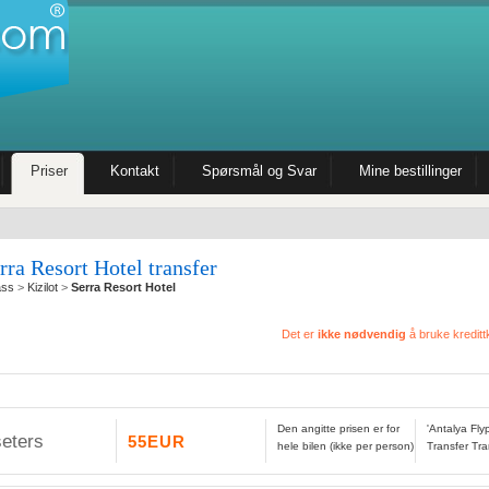
Priser
Kontakt
Spørsmål og Svar
Mine bestillinger
rra Resort Hotel transfer
ass
>
Kizilot
>
Serra Resort Hotel
Det er
ikke nødvendig
å bruke kredittk
Den angitte prisen er for
'Antalya Fly
seters
55EUR
hele bilen (ikke per person)
Transfer Tra