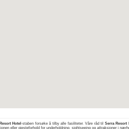
Resort Hotel
-staben forsøke å tilby alle fasiliteter. Våre råd til
Serra Resort 
psjonen eller gjesteforhold for underholdning, sightseeing og attraksjoner i nær