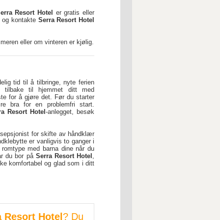
erra Resort Hotel
er gratis eller
et og kontakte
Serra Resort Hotel
eren eller om vinteren er kjølig.
elig tid til å tilbringe, nyte ferien
 tilbake til hjemmet ditt med
te for å gjøre det. Før du starter
ære bra for en problemfri start.
ra Resort Hotel
-anlegget, besøk
sepsjonist for skifte av håndklær
ndklebytte er vanligvis to ganger i
 romtype med barna dine når du
Når du bor på
Serra Resort Hotel
,
 like komfortabel og glad som i ditt
a Resort Hotel
? Du