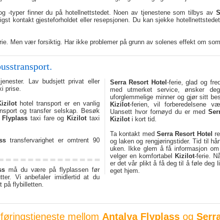
og -typer finner du på hotellnettstedet. Noen av tjenestene som tilbys av
S
igst kontakt gjesteforholdet eller resepsjonen. Du kan sjekke hotellnettsted
erie. Men vær forsiktig. Har ikke problemer på grunn av solenes effekt om somm
usstransport.
jenester. Lav budsjett privat eller
Serra Resort Hotel
-ferie, glad og fred
i prise.
med utmerket service, ønsker deg
uforglemmelige minner og gjør sitt bes
izilot
hotel transport er en vanlig
Kizilot
-ferien, vil forberedelsene v
ansport og transfer selskap. Besøk
Uansett hvor fornøyd du er med
Ser
 Flyplass
taxi fare og
Kizilot
taxi
Kizilot
i kort tid.
Ta kontakt med
Serra Resort Hotel
re
ss
transfervarighet er omtrent 90
og laken og rengjøringstider. Tid til hå
uken. Ikke glem å få informasjon om
velger en komfortabel
Kizilot
-ferie. 
er det vår plikt å få deg til å føle deg
ss
må du være på flyplassen før
eget hjem.
tter. Vi anbefaler imidlertid at du
på flybilletten.
rføringstjeneste mellom
Antalya Flyplass
og
Serr