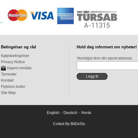
Betingelser og råd
Hold deg informert om nyheter!
Kjøpsbetingelser
Vennligst skriv din epost-adresse.
Privacy Notice
tAgent område
Tjenester
Kontakt
Flyplass koder
Site Map
-
-
English
Deutsch
Norsk
Coded By BilDeSis