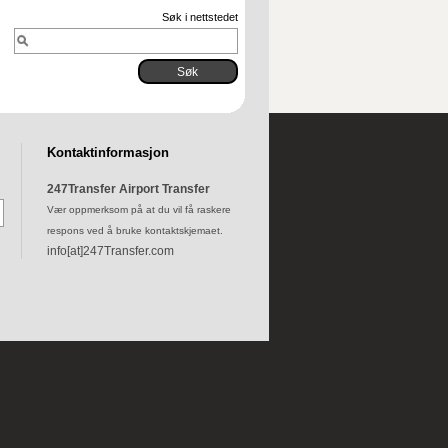
Søk i nettstedet
Kontaktinformasjon
247Transfer Airport Transfer
Vær oppmerksom på at du vil få raskere
respons ved å bruke kontaktskjemaet.
info[at]247Transfer.com