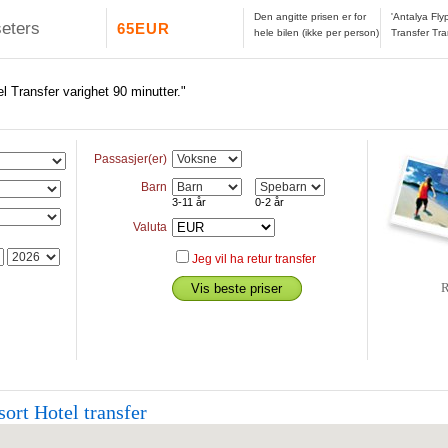
Den angitte prisen er for
'Antalya Fly
seters
65EUR
hele bilen (ikke per person)
Transfer Tra
l Transfer varighet 90 minutter."
Passasjer(er)
Barn
3-11 år
0-2 år
Valuta
Jeg vil ha retur transfer
R
ort Hotel transfer