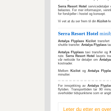
Serra Resort Hotel
servicedetaljer 
belastes. For mer informasjon, vennl
for forskjeller i hostel og konsept.
Vi vet at du ser frem til din
Kizilot
-f
Serra Resort Hotel
minib
Antalya Flyplass
Kizilot
transfert 
shuttle transfer.
Antalya Flyplass
tax
Antalya Flyplass
taxi transfer og
K
rute.
Serra Resort Hotel
lavpris tr
vår nettside for detaljer om
Antalya
kostnader.
Mellom
Kizilot
og
Antalya Flypla
minutter.
For innsjekking av
Antalya Flypla
flytiden. Transporttiden tar 90 minu
overholder tidspunktene som er angitt 
Leter du etter en ove