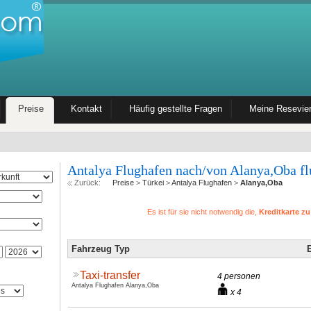
Preise
Kontakt
Häufig gestellte Fragen
Meine Resevie
Antalya Flughafen nach/von Alanya,Oba fl
Zurück:
Preise
>
Türkei
>
Antalya Flughafen
>
Alanya,Oba
Es ist für sie nicht notwendig die,
Kreditkarte z
Fahrzeug Typ
E
Taxi-transfer
4 personen
Antalya Flughafen Alanya,Oba
x 4