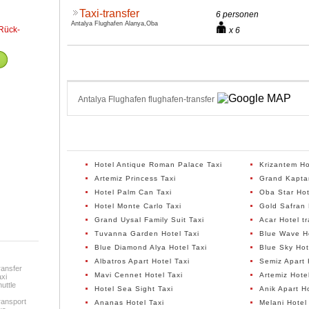
Taxi-transfer
6 personen
Antalya Flughafen Alanya,Oba
Rück-
x 6
Antalya Flughafen flughafen-transfer
Hotel Antique Roman Palace Taxi
Krizantem Ho
Artemiz Princess Taxi
Grand Kaptan
Hotel Palm Can Taxi
Oba Star Hot
Hotel Monte Carlo Taxi
Gold Safran 
Grand Uysal Family Suit Taxi
Acar Hotel t
Tuvanna Garden Hotel Taxi
Blue Wave Ho
Blue Diamond Alya Hotel Taxi
Blue Sky Hot
Albatros Apart Hotel Taxi
Semiz Apart 
ransfer
Mavi Cennet Hotel Taxi
Artemiz Hotel
xi
uttle
Hotel Sea Sight Taxi
Anik Apart Ho
ransport
Ananas Hotel Taxi
Melani Hotel 