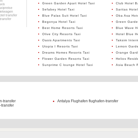
us
Green Garden Apart Hotel Taxi
Club Hotel B
axis
xipreise
Sefabey Hotel Taxi
Saritas Hotel
ietwagen
tel transfer
Blue Palas Suit Hotel Taxi
Oba Asa Hote
transfer
Begonya Hotel Taxi
Green Garden
Best Home Resorts Taxi
Blue Wave Ho
Olive City Resorts Taxi
Hotel Blue H
Oasis Apartments Taxi
Taksim Intern
Utopia I Resorts Taxi
Lemon Garde
Dreams Homes Resorts Taxi
Orange Garde
Flower Garden Resorts Taxi
Helios Resid
Sunprime C lounge Hotel Taxi
Asia Beach R
n-transfer
Antalya Flughafen flughafen-transfer
transfer