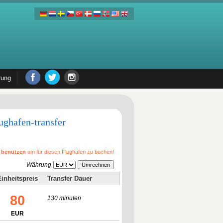
rung
ughafen-transfer
u benutzen
um für diesen Flughafen zu buchen!
Währung
inheitspreis
Transfer Dauer
80
130 minuten
EUR