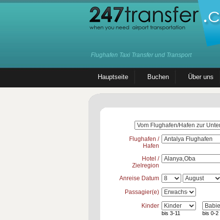
Flughafen Taxi Transfer und Transport
Hauptseite
Buchen
Über uns
Flughafen /
Hafen
Hotel /
Zielregion
Anreise Datum
Passagier(e)
Kinder
bis 3-11
bis 0-2